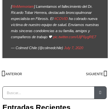
[
#InMemoriam
] Lamentamos el fallecimiento del Dr.
Ricardo Tobar Herrera, destacado broncopulmonar
especialista en Fibrosis. El
#COVID
ha cobrado nueva
víctima de nuestro equipo de salud. Enviamos nuestras
más sinceras condolencias a su familia, amigos y
compañeros de trabajo 🖤
pic.twitter.com/UljF6ygRE7
— Colmed Chile (@colmedchile)
July 7, 2020
ANTERIOR
SIGUIENTE
Entradas Recientes