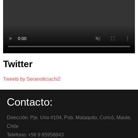
Twitter
Tweets by Seranoticiachi2
Contacto:
Dirección: Pje. Uno #104, Pob. Mataquito, Curicó, Maule,
Chile
Teléfono: +56 9 85958843