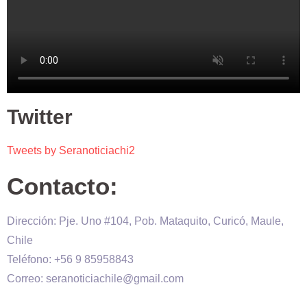
Twitter
Tweets by Seranoticiachi2
Contacto:
Dirección: Pje. Uno #104, Pob. Mataquito, Curicó, Maule,
Chile
Teléfono: +56 9 85958843
Correo: seranoticiachile@gmail.com