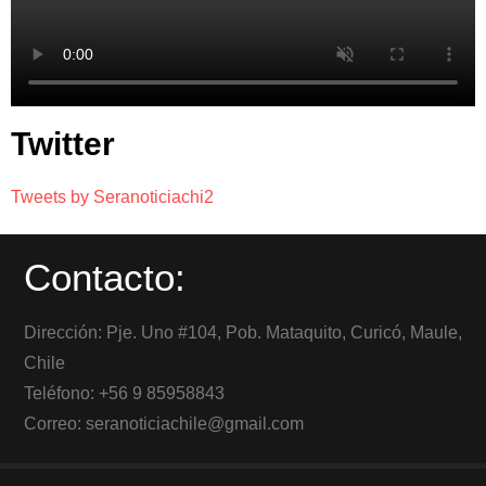
Twitter
Tweets by Seranoticiachi2
Contacto:
Dirección: Pje. Uno #104, Pob. Mataquito, Curicó, Maule,
Chile
Teléfono: +56 9 85958843
Correo: seranoticiachile@gmail.com