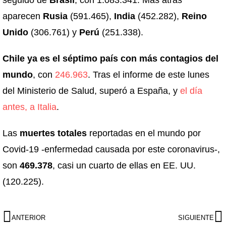
seguido de
Brasil
, con 1.083.341. Más atrás
aparecen
Rusia
(591.465),
India
(452.282),
Reino
Unido
(306.761) y
Perú
(251.338).
Chile ya es el séptimo país con más contagios del
mundo
, con
246.963
. Tras el informe de este lunes
del Ministerio de Salud, superó a España, y
el día
antes, a Italia
.
Las
muertes totales
reportadas en el mundo por
Covid-19 -enfermedad causada por este coronavirus-,
son
469.378
, casi un cuarto de ellas en EE. UU.
(120.225).
ANTERIOR
SIGUIENTE