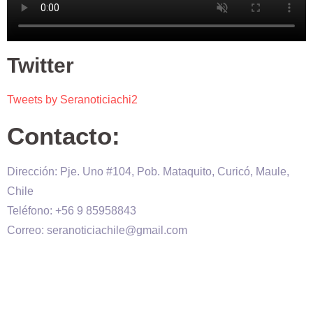
Twitter
Tweets by Seranoticiachi2
Contacto:
Dirección: Pje. Uno #104, Pob. Mataquito, Curicó, Maule,
Chile
Teléfono: +56 9 85958843
Correo: seranoticiachile@gmail.com
Será Noticia © Copyright 2020 es propiedad de VHS
comunicaciones Chile – Diseñado por:
Kevin Valdes
&