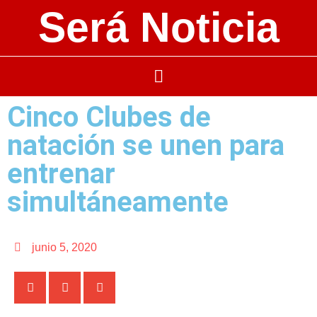
Será Noticia
Cinco Clubes de
natación se unen para
entrenar
simultáneamente
junio 5, 2020