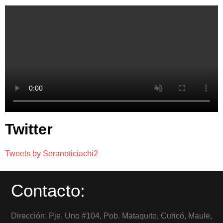
Twitter
Tweets by Seranoticiachi2
Contacto:
Dirección: Pje. Uno #104, Pob. Mataquito, Curicó, Maule,