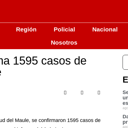
Región
Policial
Nacional
Nosotros
rma 1595 casos de
e
E
Se
u
es
ago
Da
lud del Maule, se confirmaron 1595 casos de
pr
ago