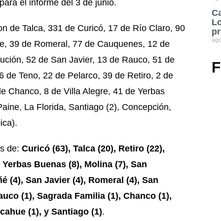
ra el informe del 3 de junio.
Ca
Lo
n de Talca, 331 de Curicó, 17 de Río Claro, 90
pr
ago
ule, 39 de Romeral, 77 de Cauquenes, 12 de
tución, 52 de San Javier, 13 de Rauco, 51 de
F
6 de Teno, 22 de Pelarco, 39 de Retiro, 2 de
e Chanco, 8 de Villa Alegre, 41 de Yerbas
Paine, La Florida, Santiago (2), Concepción,
ica).
as de:
Curicó (63), Talca (20), Retiro (22),
), Yerbas Buenas (8), Molina (7), San
 (4), San Javier (4), Romeral (4), San
Rauco (1), Sagrada Familia (1), Chanco (1),
ncahue (1), y Santiago (1)
.