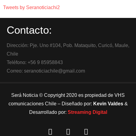
Tweets by Seranoticiachi2
Contacto:
Dirección: Pje. Uno #104, Pob. Mataquito, Curicó, Maule,
Chile
Teléfono: +56 9 85958843
Correo: seranoticiachile@gmail.com
Será Noticia © Copyright 2020 es propiedad de VHS
comunicaciones Chile – Diseñado por:
Kevin Valdes
&
Desarrollado por:
Streaming Digital