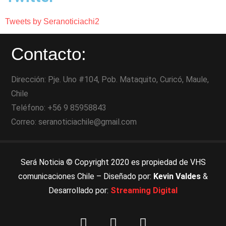
Tweets by Seranoticiachi2
Contacto:
Dirección: Pje. Uno #104, Pob. Mataquito, Curicó, Maule,
Chile
Teléfono: +56 9 85958843
Correo: seranoticiachile@gmail.com
Será Noticia © Copyright 2020 es propiedad de VHS
comunicaciones Chile – Diseñado por:
Kevin Valdes
&
Desarrollado por:
Streaming Digital