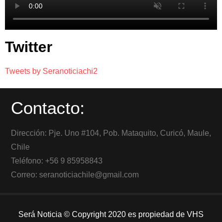
Twitter
Tweets by Seranoticiachi2
Contacto:
Dirección: Pje. Uno #104, Pob. Mataquito, Curicó, Maule,
Chile
Teléfono: +56 9 85958843
Correo: seranoticiachile@gmail.com
Será Noticia © Copyright 2020 es propiedad de VHS