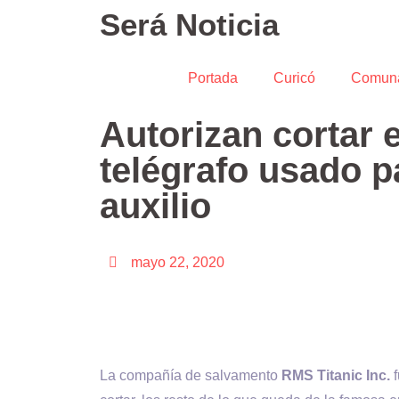
Será Noticia
Portada
Curicó
Comun
Autorizan cortar e
telégrafo usado p
auxilio
mayo 22, 2020
La compañía de salvamento
RMS Titanic Inc.
f