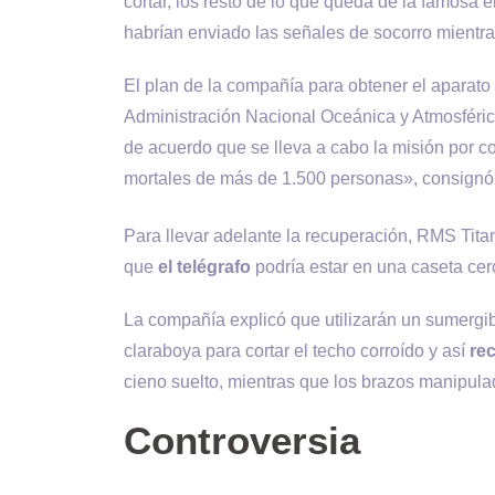
cortar, los resto de lo que queda de la famosa e
habrían enviado las señales de socorro mientr
El plan de la compañía para obtener el aparato
Administración Nacional Oceánica y Atmosférica
de acuerdo que se lleva a cabo la misión por co
mortales de más de 1.500 personas», consign
Para llevar adelante la recuperación, RMS Titan
que
el telégrafo
podría estar en una caseta cerc
La compañía explicó que utilizarán un sumergibl
claraboya para cortar el techo corroído y así
rec
cieno suelto, mientras que los brazos manipulad
Controversia