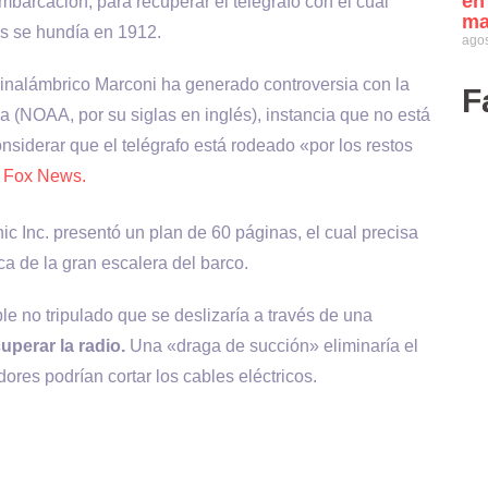
en
mbarcación, para recuperar el telégrafo con el cual
ma
as se hundía en 1912.
agos
 inalámbrico Marconi ha generado controversia con la
F
 (NOAA, por su siglas en inglés), instancia que no está
nsiderar que el telégrafo está rodeado «por los restos
ó
Fox News.
ic Inc. presentó un plan de 60 páginas, el cual precisa
a de la gran escalera del barco.
e no tripulado que se deslizaría a través de una
uperar la radio.
Una «draga de succión» eliminaría el
ores podrían cortar los cables eléctricos.