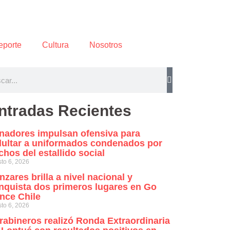
eporte
Cultura
Nosotros
ntradas Recientes
nadores impulsan ofensiva para
dultar a uniformados condenados por
chos del estallido social
to 6, 2026
nzares brilla a nivel nacional y
nquista dos primeros lugares en Go
nce Chile
to 6, 2026
rabineros realizó Ronda Extraordinaria