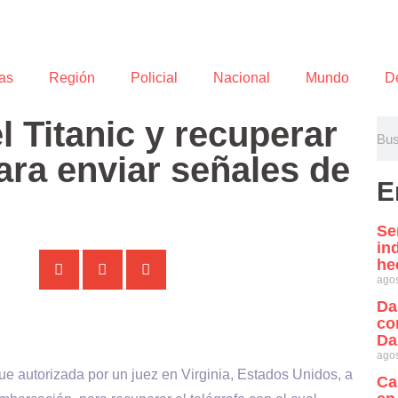
as
Región
Policial
Nacional
Mundo
D
l Titanic y recuperar
ara enviar señales de
E
Se
in
he
agos
Da
co
Da
agos
ue autorizada por un juez en Virginia, Estados Unidos, a
Ca