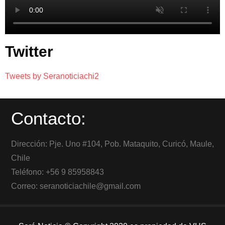
Twitter
Tweets by Seranoticiachi2
Contacto:
Dirección: Pje. Uno #104, Pob. Mataquito, Curicó, Maule,
Chile
Teléfono: +56 9 85958843
Correo: seranoticiachile@gmail.com