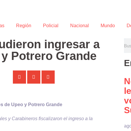
as
Región
Policial
Nacional
Mundo
D
udieron ingresar a
 y Potrero Grande
E
N
l
v
es de Upeo y Potrero Grande
S
les y Carabineros fiscalizaron el ingreso a la
ago