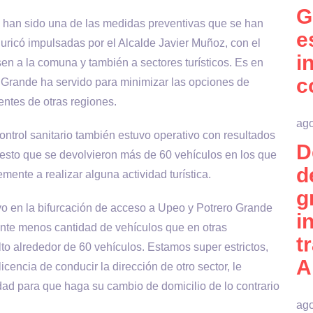
G
s han sido una de las medidas preventivas que se han
e
Curicó impulsadas por el Alcalde Javier Muñoz, con el
i
esen a la comuna y también a sectores turísticos. Es en
c
o Grande ha servido para minimizar las opciones de
entes de otras regiones.
ago
ontrol sanitario también estuvo operativo con resultados
D
puesto que se devolvieron más de 60 vehículos en los que
d
emente a realizar alguna actividad turística.
g
vo en la bifurcación de acceso a Upeo y Potrero Grande
i
nte menos cantidad de vehículos que en otras
t
o alrededor de 60 vehículos. Estamos super estrictos,
A
cencia de conducir la dirección de otro sector, le
ad para que haga su cambio de domicilio de lo contrario
ago