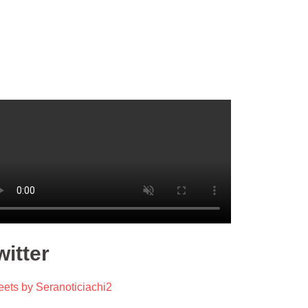
witter
ets by Seranoticiachi2