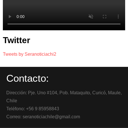
Twitter
Tweets by Seranoticiachi2
Contacto:
Dirección: Pje. Uno #104, Pob. Mataquito, Curicó, Maule,
Chile
Teléfono: +56 9 85958843
Correo: seranoticiachile@gmail.com