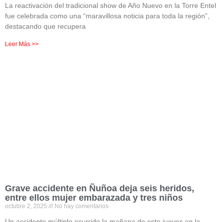
La reactivación del tradicional show de Año Nuevo en la Torre Entel
fue celebrada como una “maravillosa noticia para toda la región”,
destacando que recupera
Leer Más >>
Grave accidente en Ñuñoa deja seis heridos,
entre ellos mujer embarazada y tres niños
octubre 2, 2025
No hay comentarios
Un accidente múltiple ocurrido la mañana de este jueves en la