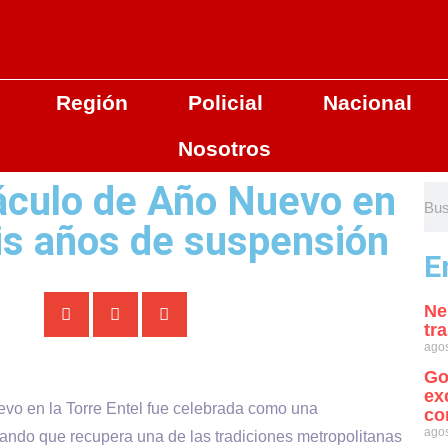
Región
Policial
Nacional
Nosotros
áculo de Año Nuevo en
eis años de suspensión
E
Ne
tr
agos
Go
ex
evo en la Torre Entel fue celebrada como una
co
agos
acando que recupera una de las tradiciones metropolitanas