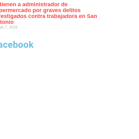
tienen a administrador de
permercado por graves delitos
vestigados contra trabajadora en San
tonio
to 7, 2026
acebook