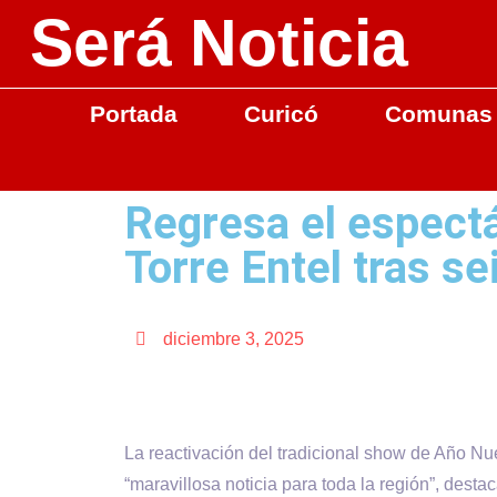
Será Noticia
Portada
Curicó
Comunas
Regresa el espect
Torre Entel tras s
diciembre 3, 2025
La reactivación del tradicional show de Año Nu
“maravillosa noticia para toda la región”, dest