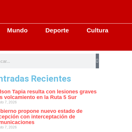
Mundo
Deporte
Cultura
ntradas Recientes
lson Tapia resulta con lesiones graves
as volcamiento en la Ruta 5 Sur
to 7, 2026
bierno propone nuevo estado de
cepción con interceptación de
municaciones
to 7, 2026