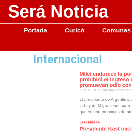
Será Noticia
Portada
Curicó
Comunas
Internacional
Milei endurece la pol
prohibirá el ingreso
promuevan odio cont
julio 30, 2026
No hay comentari
El presidente de Argentina, 
la Ley de Migraciones para 
que emitan mensajes de odi
Leer Más >>
Presidente Kast inici