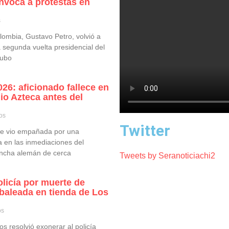
onvoca a protestas en
s
lombia, Gustavo Petro, volvió a
a segunda vuelta presidencial del
hubo
26: aficionado fallece en
io Azteca antes del
os
Twitter
 se vio empañada por una
a en las inmediaciones del
incha alemán de cerca
Tweets by Seranoticiachi2
licía por muerte de
baleada en tienda de Los
os
s resolvió exonerar al policía