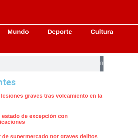
Mundo
Deporte
Cultura
ntes
 lesiones graves tras volcamiento en la
 estado de excepción con
icaciones
r de supermercado por graves delitos