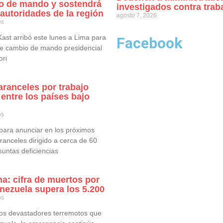
io de mando y sostendrá
investigados contra trab
autoridades de la región
agosto 7, 2026
os
Kast arribó este lunes a Lima para
Facebook
de cambio de mando presidencial
ori
ranceles por trabajo
 entre los países bajo
os
para anunciar en los próximos
anceles dirigido a cerca de 60
suntas deficiencias
na: cifra de muertos por
nezuela supera los 5.200
os
os devastadores terremotos que