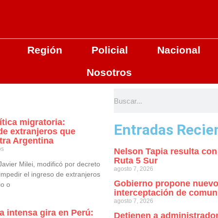
Región
Policial
Nacional
Nosotros
ítica migratoria:
Entradas Recie
 de extranjeros que
ra Argentina
os
Nelson Tapia resulta con
Ruta 5 Sur
Javier Milei, modificó por decreto
agosto 7, 2026
impedir el ingreso de extranjeros
Gobierno propone nuevo
o o
interceptación de comun
agosto 7, 2026
a intensa gira en Perú:
Detienen a administrado