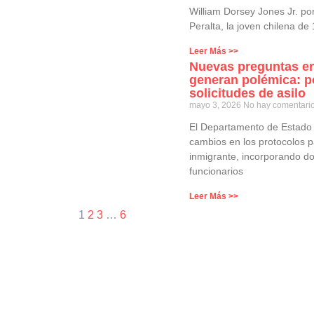
William Dorsey Jones Jr. po
Peralta, la joven chilena de
Leer Más >>
Nuevas preguntas en
generan polémica: p
solicitudes de asilo
mayo 3, 2026
No hay comentari
El Departamento de Estado
cambios en los protocolos p
inmigrante, incorporando d
funcionarios
Leer Más >>
1
2
3
…
6