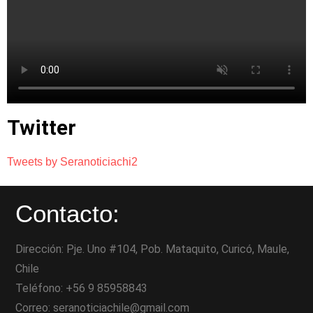
Twitter
Tweets by Seranoticiachi2
Contacto:
Dirección: Pje. Uno #104, Pob. Mataquito, Curicó, Maule,
Chile
Teléfono: +56 9 85958843
Correo: seranoticiachile@gmail.com