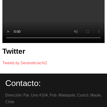
Twitter
Tweets by Seranoticiachi2
Contacto:
Dirección: Pje. Uno #104, Pob. Mataquito, Curicó, Maule,
Chile