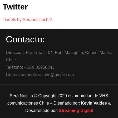
Twitter
Tweets by Seranoticiachi2
Contacto:
Dirección: Pje. Uno #104, Pob. Mataquito, Curicó, Maule,
Chile
Teléfono: +56 9 85958843
Correo: seranoticiachile@gmail.com
Será Noticia © Copyright 2020 es propiedad de VHS
comunicaciones Chile – Diseñado por:
Kevin Valdes
&
Desarrollado por:
Streaming Digital