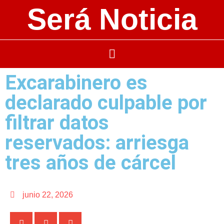
Será Noticia
Excarabinero es
declarado culpable por
filtrar datos
reservados: arriesga
tres años de cárcel
junio 22, 2026