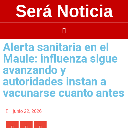
Será Noticia
Alerta sanitaria en el
Maule: influenza sigue
avanzando y
autoridades instan a
vacunarse cuanto antes
junio 22, 2026