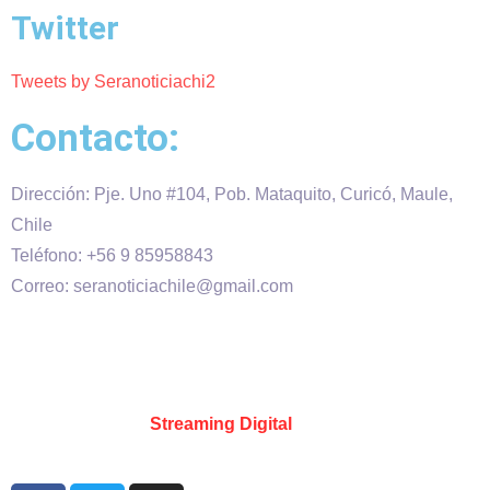
Twitter
Tweets by Seranoticiachi2
Contacto:
Dirección: Pje. Uno #104, Pob. Mataquito, Curicó, Maule,
Chile
Teléfono: +56 9 85958843
Correo: seranoticiachile@gmail.com
Será Noticia © Copyright 2020 es propiedad de VHS
comunicaciones Chile – Diseñado por:
Kevin Valdes
&
Desarrollado por:
Streaming Digital