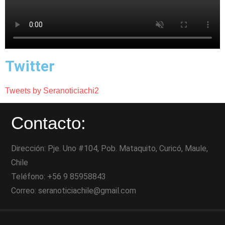
Twitter
Tweets by Seranoticiachi2
Contacto:
Dirección: Pje. Uno #104, Pob. Mataquito, Curicó, Maule,
Chile
Teléfono: +56 9 85958843
Correo: seranoticiachile@gmail.com