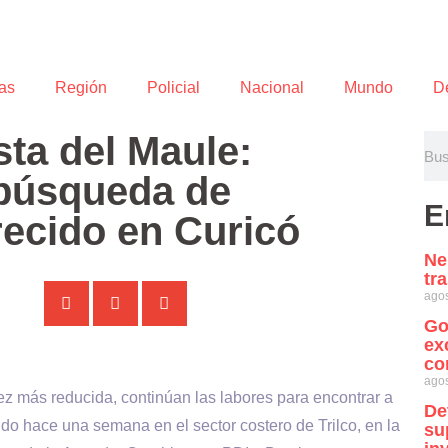
as
Región
Policial
Nacional
Mundo
D
sta del Maule:
 búsqueda de
E
ecido en Curicó
Ne
tr
agos
Go
ex
co
agos
ez más reducida, continúan las labores para encontrar a
De
o hace una semana en el sector costero de Trilco, en la
su