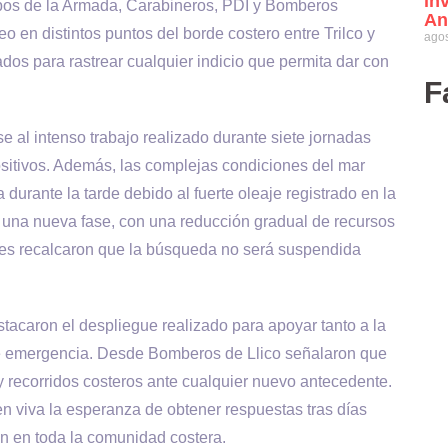
in
pos de la Armada, Carabineros, PDI y Bomberos
An
o en distintos puntos del borde costero entre Trilco y
agos
zados para rastrear cualquier indicio que permita dar con
F
 al intenso trabajo realizado durante siete jornadas
sitivos. Además, las complejas condiciones del mar
durante la tarde debido al fuerte oleaje registrado en la
n una nueva fase, con una reducción gradual de recursos
iones recalcaron que la búsqueda no será suspendida
tacaron el despliegue realizado para apoyar tanto a la
de emergencia. Desde Bomberos de Llico señalaron que
y recorridos costeros ante cualquier nuevo antecedente.
en viva la esperanza de obtener respuestas tras días
n en toda la comunidad costera.