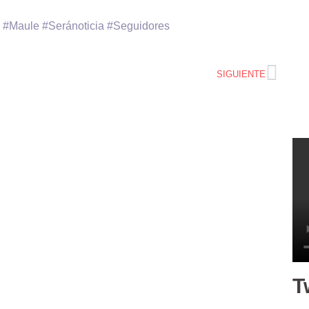
#Maule #Seránoticia #Seguidores
SIGUIENTE
T