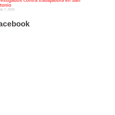
vestigados contra trabajadora en San
tonio
to 7, 2026
acebook