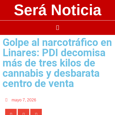
Será Noticia
Golpe al narcotráfico en
Linares: PDI decomisa
más de tres kilos de
cannabis y desbarata
centro de venta
mayo 7, 2026