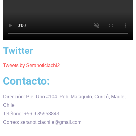
Twitter
Tweets by Seranoticiachi2
Contacto:
Dirección: Pje. Uno #104, Pob. Mataquito, Curicó, Maule,
Chile
Teléfono: +56 9 85958843
Correo: seranoticiachile@gmail.com