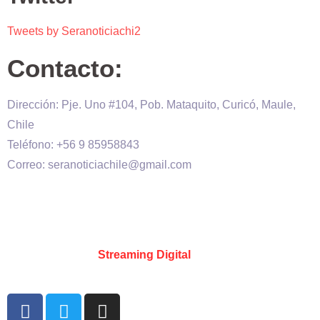
Tweets by Seranoticiachi2
Contacto:
Dirección: Pje. Uno #104, Pob. Mataquito, Curicó, Maule,
Chile
Teléfono: +56 9 85958843
Correo: seranoticiachile@gmail.com
Será Noticia © Copyright 2020 es propiedad de VHS
comunicaciones Chile – Diseñado por:
Kevin Valdes
&
Desarrollado por:
Streaming Digital