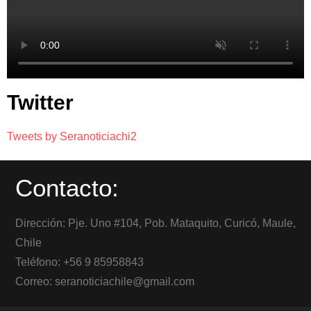
Twitter
Tweets by Seranoticiachi2
Contacto:
Dirección: Pje. Uno #104, Pob. Mataquito, Curicó, Maule,
Chile
Teléfono: +56 9 85958843
Correo: seranoticiachile@gmail.com