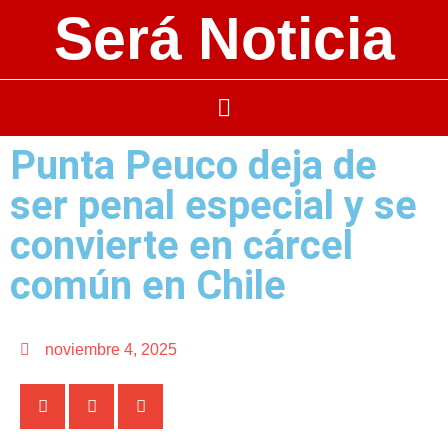
Será Noticia
Punta Peuco deja de
ser penal especial y se
convierte en cárcel
común en Chile
noviembre 4, 2025