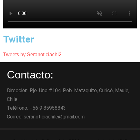
Twitter
Tweets by Seranoticiachi2
Contacto:
Dirección: Pje. Uno #104, Pob. Mataquito, Curicó, Maule,
Chile
Teléfono: +56 9 85958843
Correo: seranoticiachile@gmail.com