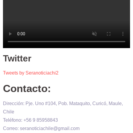
Twitter
Tweets by Seranoticiachi2
Contacto:
Dirección: Pje. Uno #104, Pob. Mataquito, Curicó, Maule,
Chile
Teléfono: +56 9 85958843
Correo: seranoticiachile@gmail.com