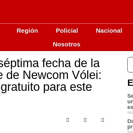
Región
Policial
Nacional
Nosotros
séptima fecha de la
le de Newcom Vólei:
E
gratuito para este
Se
u
es
ago
Da
pr
ago