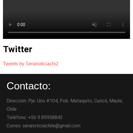
Twitter
Tweets by Seranoticiachi2
Contacto:
Dirección: Pje. Uno #104, Pob. Mataquito, Curicó, Maule,
Chile
Teléfono: +56 9 85958843
Correo: seranoticiachile@gmail.com