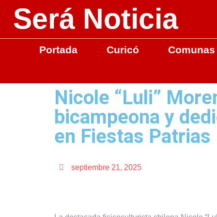
Será Noticia
Portada
Curicó
Comunas
Nicole “Luli” More
bicampeona y dedic
en Fiestas Patrias
septiembre 21, 2025