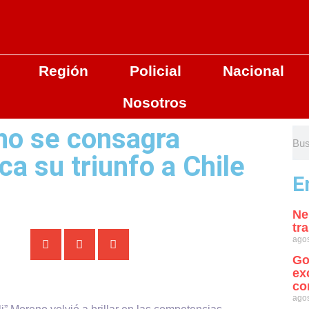
Región
Policial
Nacional
Nosotros
no se consagra
a su triunfo a Chile
E
Ne
tr
agos
Go
ex
co
agos