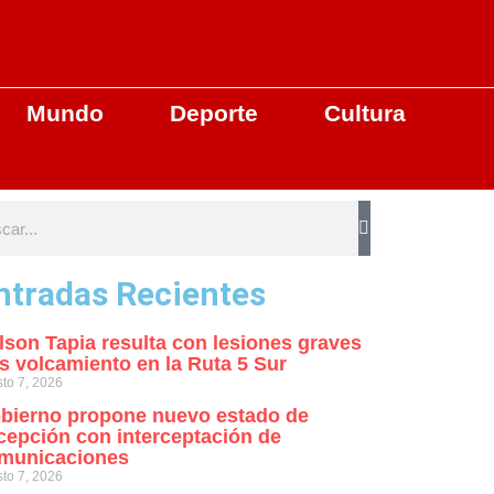
Mundo
Deporte
Cultura
ntradas Recientes
lson Tapia resulta con lesiones graves
as volcamiento en la Ruta 5 Sur
to 7, 2026
bierno propone nuevo estado de
cepción con interceptación de
municaciones
to 7, 2026