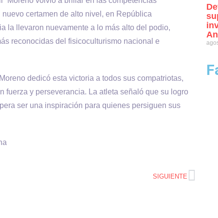
li” Moreno volvió a brillar en las competencias
De
 nuevo certamen de alto nivel, en República
su
in
a la llevaron nuevamente a lo más alto del podio,
An
 reconocidas del fisicoculturismo nacional e
agos
F
Moreno dedicó esta victoria a todos sus compatriotas,
n fuerza y perseverancia. La atleta señaló que su logro
espera ser una inspiración para quienes persiguen sus
na
SIGUIENTE