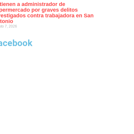
tienen a administrador de
permercado por graves delitos
vestigados contra trabajadora en San
tonio
to 7, 2026
acebook