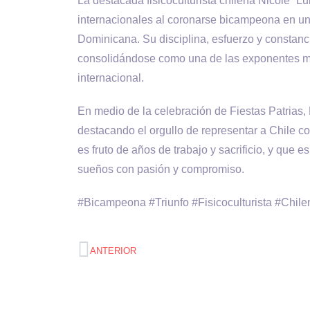
La destacada fisicoculturista chilena Nicole “Lu
internacionales al coronarse bicampeona en un
Dominicana. Su disciplina, esfuerzo y constanci
consolidándose como una de las exponentes más
internacional.
En medio de la celebración de Fiestas Patrias, 
destacando el orgullo de representar a Chile co
es fruto de años de trabajo y sacrificio, y que 
sueños con pasión y compromiso.
#Bicampeona #Triunfo #Fisicoculturista #Chile
ANTERIOR