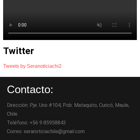
Twitter
Tweets by Seranoticiachi2
Contacto:
Dirección: Pje. Uno #104, Pob. Mataquito, Curicó, Maule,
Chile
Teléfono: +56 9 85958843
Correo: seranoticiachile@gmail.com