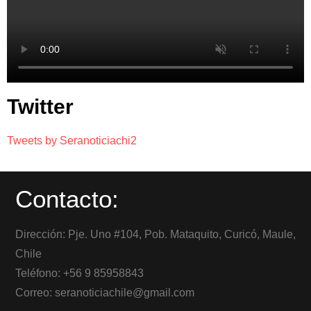
Twitter
Tweets by Seranoticiachi2
Contacto:
Dirección: Pje. Uno #104, Pob. Mataquito, Curicó, Maule,
Chile
Teléfono: +56 9 85958843
Correo: seranoticiachile@gmail.com