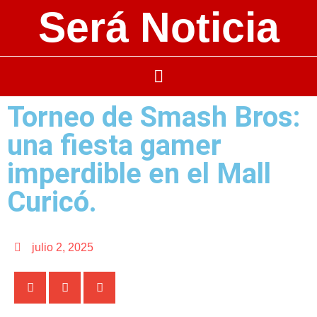
Será Noticia
Torneo de Smash Bros:
una fiesta gamer
imperdible en el Mall
Curicó.
julio 2, 2025