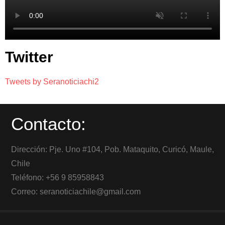
Twitter
Tweets by Seranoticiachi2
Contacto:
Dirección: Pje. Uno #104, Pob. Mataquito, Curicó, Maule,
Chile
Teléfono: +56 9 85958843
Correo: seranoticiachile@gmail.com