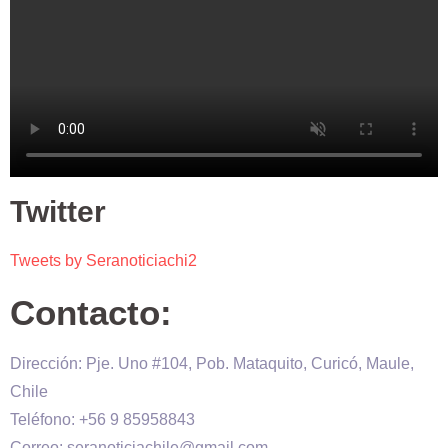
Twitter
Tweets by Seranoticiachi2
Contacto:
Dirección: Pje. Uno #104, Pob. Mataquito, Curicó, Maule,
Chile
Teléfono: +56 9 85958843
Correo: seranoticiachile@gmail.com