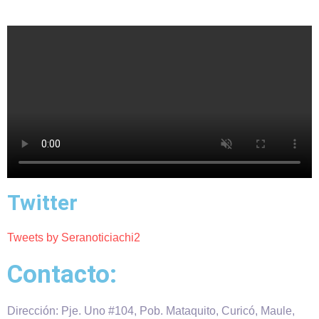
Twitter
Tweets by Seranoticiachi2
Contacto:
Dirección: Pje. Uno #104, Pob. Mataquito, Curicó, Maule,