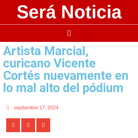
Será Noticia
Artista Marcial,
curicano Vicente
Cortés nuevamente en
lo mal alto del pódium
septiembre 17, 2024