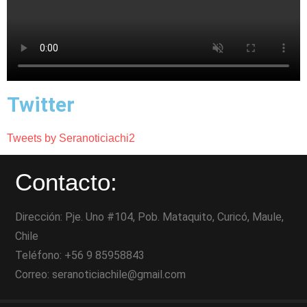
Twitter
Tweets by Seranoticiachi2
Contacto:
Dirección: Pje. Uno #104, Pob. Mataquito, Curicó, Maule,
Chile
Teléfono: +56 9 85958843
Correo: seranoticiachile@gmail.com