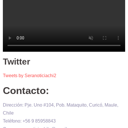
Twitter
Tweets by Seranoticiachi2
Contacto:
Dirección: Pje. Uno #104, Pob. Mataquito, Curicó, Maule,
Chile
Teléfono: +56 9 85958843