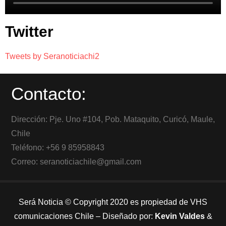
Twitter
Tweets by Seranoticiachi2
Contacto:
Dirección: Pje. Uno #104, Pob. Mataquito, Curicó, Maule,
Chile
Teléfono: +56 9 85958843
Correo: seranoticiachile@gmail.com
Será Noticia © Copyright 2020 es propiedad de VHS
comunicaciones Chile – Diseñado por:
Kevin Valdes
&