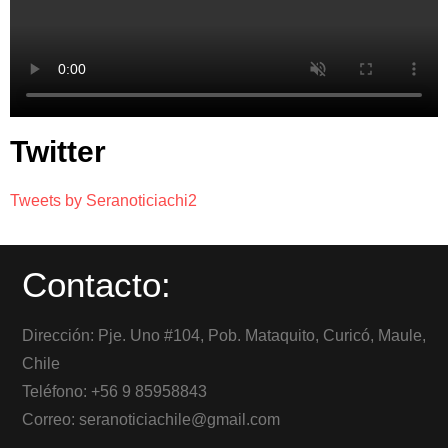
Twitter
Tweets by Seranoticiachi2
Contacto:
Dirección: Pje. Uno #104, Pob. Mataquito, Curicó, Maule,
Chile
Teléfono: +56 9 85958843
Correo: seranoticiachile@gmail.com