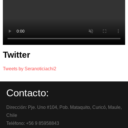
Twitter
Tweets by Seranoticiachi2
Contacto:
Dirección: Pje. Uno #104, Pob. Mataquito, Curicó, Maule,
Chile
Teléfono: +56 9 85958843