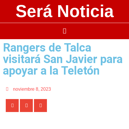
Será Noticia
Rangers de Talca
visitará San Javier para
apoyar a la Teletón
noviembre 8, 2023