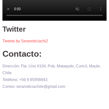
Twitter
Tweets by Seranoticiachi2
Contacto:
Dirección: Pje. Uno #104, Pob. Mataquito, Curicó, Maule,
Chile
Teléfono: +56 9 85958843
Correo: seranoticiachile@gmail.com
Será Noticia © Copyright 2020 es propiedad de VHS