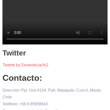
Twitter
Tweets by Seranoticiachi2
Contacto:
Dirección: Pje. Uno #104, Pob. Mataquito, Curicó, Maule,
Chile
Teléfono: +56 9 85958843