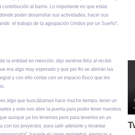
a contribución al barrio. Lo importante es que estas
 donde poder desarrollar sus actividades, hacer sus
iando el trabajo de la agrupación Unidos por un Sueño”,
 la entidad en mención, dijo sentirse feliz al recibir
e era algo muy esperado y que por fin se abrirán las
egral y con ello contar con un espacio físico que les
os.
e es algo que buscábamos hace mucho tiempo, tener un
rtes y esto nos abre la puerta para poder tener nuestros
, que aunque ya los tenemos pero para tenerlos en un
T
a con los proyectos para salir adelante y levantar
amononarla”, hacerle el cierre perimetral, empezar a