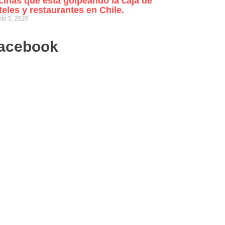
cinas que está golpeando la caja de
teles y restaurantes en Chile.
to 5, 2026
acebook