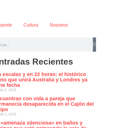
eporte
Cultura
Nosotros
ntradas Recientes
n escalas y en 22 horas: el histórico
elo que unirá Australia y Londres ya
ene fecha
to 5, 2026
cuentran con vida a pareja que
rmanecía desaparecida en el Cajón del
ipo
to 5, 2026
 «amenaza silenciosa» en baños y