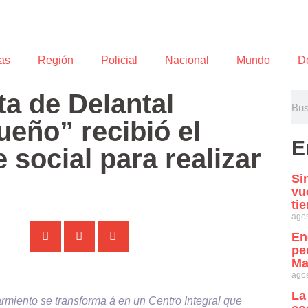
as
Región
Policial
Nacional
Mundo
D
a de Delantal
eño” recibió el
E
social para realizar
Si
vu
ti
agos
En
pe
Ma
agos
La
armiento se transforma á en un Centro Integral que