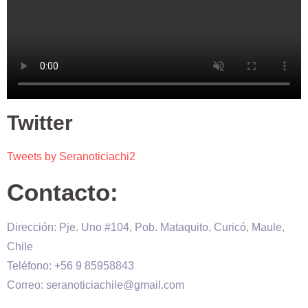
Twitter
Tweets by Seranoticiachi2
Contacto:
Dirección: Pje. Uno #104, Pob. Mataquito, Curicó, Maule,
Chile
Teléfono: +56 9 85958843
Correo: seranoticiachile@gmail.com