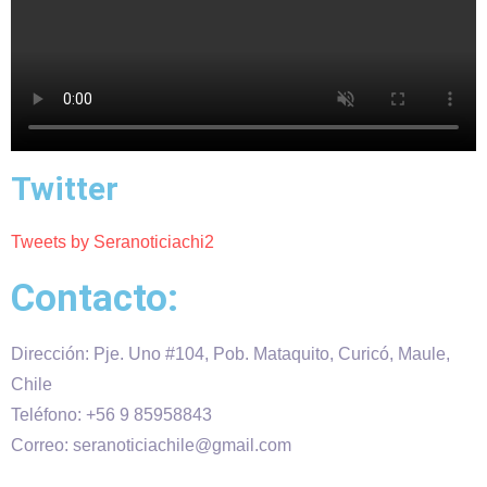
Twitter
Tweets by Seranoticiachi2
Contacto:
Dirección: Pje. Uno #104, Pob. Mataquito, Curicó, Maule,
Chile
Teléfono: +56 9 85958843
Correo: seranoticiachile@gmail.com