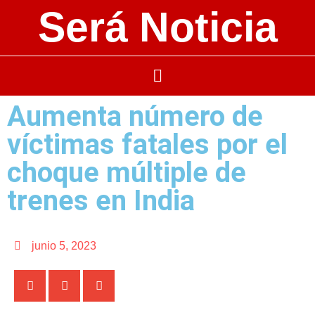
Será Noticia
Aumenta número de
víctimas fatales por el
choque múltiple de
trenes en India
junio 5, 2023