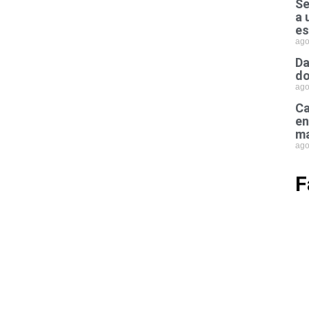
Se
a 
es
ago
Da
do
ago
Ca
en
ma
ago
F