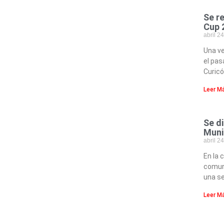
Se r
Cup 
abril 2
Una ve
el pas
Curic
Leer M
Se d
Muni
abril 2
En la 
comuna
una s
Leer M