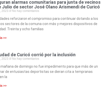
guran alarmas comunitarias para junta de vecinos
e Julio de sector José Olano Arismendi de Curicó
4, 2023
No hay comentarios
dades reforzaron el compromiso para continuar dotando a los
tos sectores de la comuna con más y mejores dispositivos de
dad. Treinta y ocho familias
ás >>
udad de Curicó corrió por la inclusión
4, 2023
No hay comentarios
ía mañana de domingo no fue impedimento para que más de un
ar de entusiastas deportistas se dieran cita a tempranas
en la
ás >>