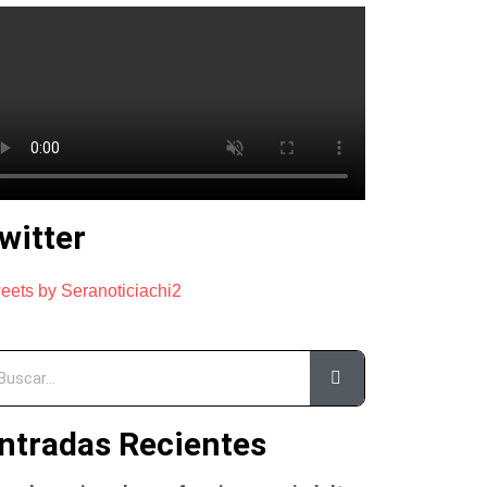
witter
eets by Seranoticiachi2
ntradas Recientes