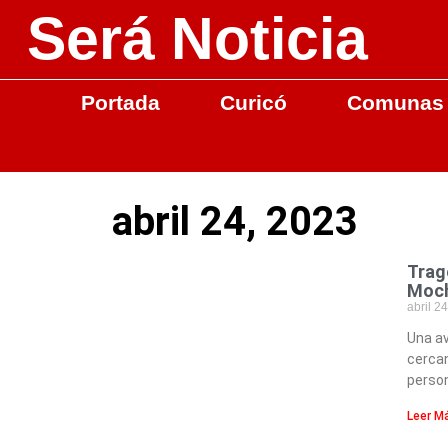
Será Noticia
Portada
Curicó
Comunas
abril 24, 2023
Trag
Moch
abril 2
Una av
cercan
perso
Leer M