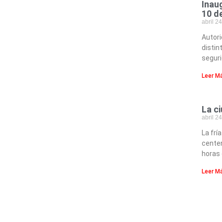
Inau
10 d
abril 2
Autori
distin
seguri
Leer M
La ci
abril 2
La fr
centen
horas 
Leer M