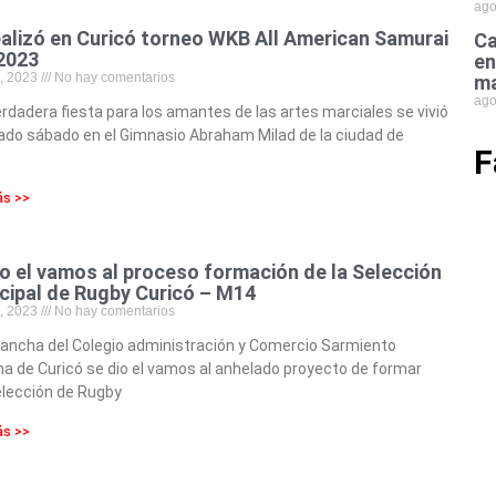
ago
ealizó en Curicó torneo WKB All American Samurai
Ca
2023
en
4, 2023
No hay comentarios
ma
ago
rdadera fiesta para los amantes de las artes marciales se vivió
ado sábado en el Gimnasio Abraham Milad de la ciudad de
F
ó
ás >>
io el vamos al proceso formación de la Selección
cipal de Rugby Curicó – M14
4, 2023
No hay comentarios
cancha del Colegio administración y Comercio Sarmiento
 de Curicó se dio el vamos al anhelado proyecto de formar
elección de Rugby
ás >>