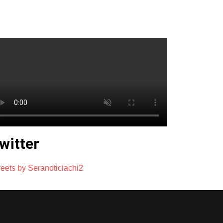
witter
eets by Seranoticiachi2