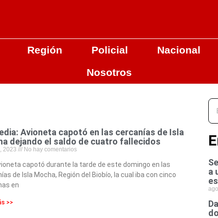
Región
Policial
Nacional
Nosotros
edia: Avioneta capotó en las cercanías de Isla
E
a dejando el saldo de cuatro fallecidos
4, 2023
No hay comentarios
Se
ioneta capotó durante la tarde de este domingo en las
a 
ías de Isla Mocha, Región del Biobío, la cual iba con cinco
es
nas en
ago
Da
ás >>
do